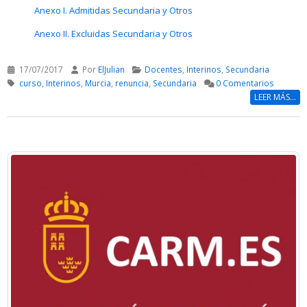
Anexo I. Admitidas Secundaria y Otros
Anexo II. Excluidas Secundaria y Otros
17/07/2017
Por
ElJulian
Docentes
,
Interinos
,
Secundaria
curso
,
Interinos
,
Murcia
,
renuncia
,
Secundaria
0 Comentarios
LEER MÁS...