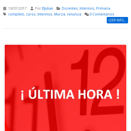
18/07/2017
Por
ElJulian
Docentes
,
Interinos
,
Primaria
completo
,
curso
,
Interinos
,
Murcia
,
renuncia
0 Comentarios
LEER MÁS...