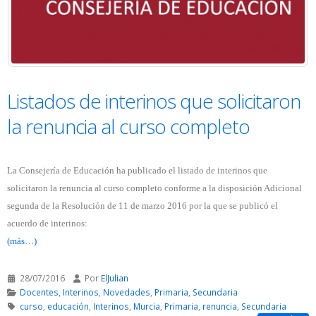
Listados de interinos que solicitaron
la renuncia al curso completo
La Consejería de Educación ha publicado el listado de interinos que
solicitaron la renuncia al curso completo conforme a la disposición Adicional
segunda de la Resolución de 11 de marzo 2016 por la que se publicó el
acuerdo de interinos:
(más…)
28/07/2016
Por
ElJulian
Docentes
,
Interinos
,
Novedades
,
Primaria
,
Secundaria
curso
,
educación
,
Interinos
,
Murcia
,
Primaria
,
renuncia
,
Secundaria