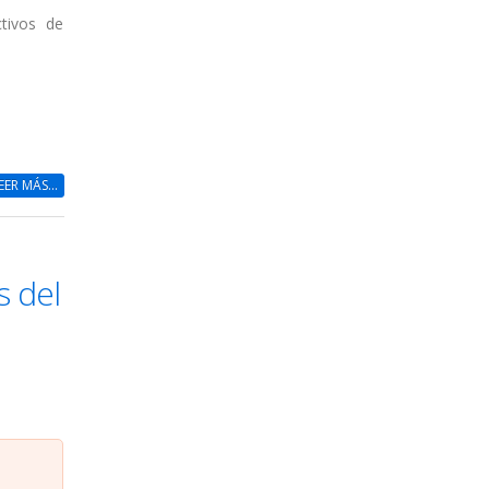
ctivos de
EER MÁS...
s del