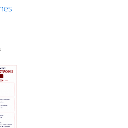
ones
s