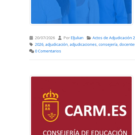
20/07/2026
Por
ElJulian
Actos de Adjudicación 
2026
,
adjudicación
,
adjudicaciones
,
consejería
,
docente
0 Comentarios