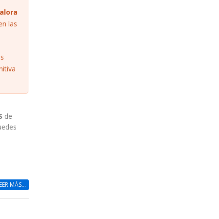
alora
en las
as
nitiva
S
de
puedes
EER MÁS...