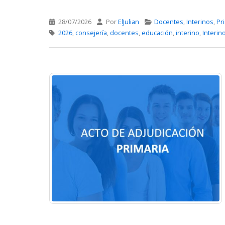
28/07/2026
Por
ElJulian
Docentes
,
Interinos
,
Pr
2026
,
consejería
,
docentes
,
educación
,
interino
,
Interin