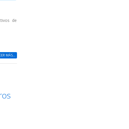
ctivos de
EER MÁS...
ros