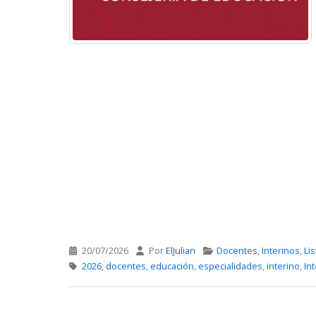
20/07/2026
Por
ElJulian
Docentes
,
Interinos
,
Li
2026
,
docentes
,
educación
,
especialidades
,
interino
,
In