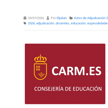
30/07/2026
Por
ElJulian
Actos de Adjudicación 
2026
,
adjudicación
,
docentes
,
educación
,
especialidade