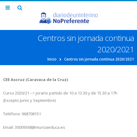
Centros sin jornada continua
2020/2021
Inicio
Centros sin jornada continua 2020/2021
CEE Ascruz (Caravaca de la Cruz)
Curso 2020/21 –> Jorario partido de 10 a 13.30 y de 15.30 a 17h
(Excepto Junio y Septiembre)
Teléfono: 968708151
Email: 30009368@murciaeduca.es