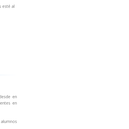
és esté
al
desde en
entes en
e alumnos