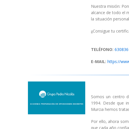
Nuestra misión:
Po
alcance de todo el
la
situación
personal
¡¡Consigue tu certif
TELÉFONO:
630836
E-MAIL:
https://www
Somos un centro d
1994. Desde que i
Murcia hemos trata
Por ello, ahora som
que cada año confi