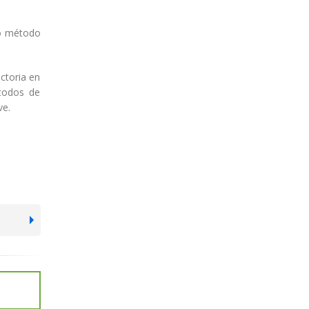
ro método
ctoria en
étodos de
ve.