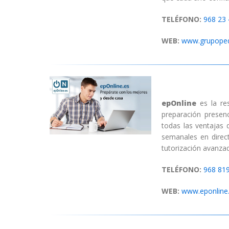
TELÉFONO:
968 23 
WEB:
www.grupoped
epOnline
es la r
preparación presen
todas las ventajas 
semanales en direc
tutorización avanzad
TELÉFONO:
968 81
WEB:
www.eponline