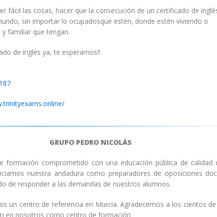
ner
fácil
las cosas, hacer que la consecución de un certificado de ingl
 mundo
, sin importar lo
ocupados
que estén,
donde
estén viviendo o
 y familiar que tengan.
icado de inglés ya, te esperamos!!
187
.trinityexams.online/
GRUPO PEDRO NICOLÁS
e formación comprometido con una educación pública de calidad 
niciamos nuestra andadura como preparadores de oposiciones doc
do de responder a las demandas de nuestros alumnos.
os un centro de referencia en Murcia. Agradecemos a los cientos d
an en nosotros como centro de formación