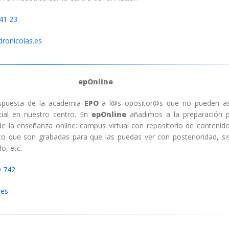
41 23
ronicolas.es
epOnline
espuesta de la academia
EPO
a l@s opositor@s que no pueden asi
cial en nuestro centro. En
epOnline
añadimos a la preparación p
de la enseñanza online: campus virtual con repositorio de contenido
to que son grabadas para que las puedas ver con posterioridad, s
o, etc.
9 742
.es