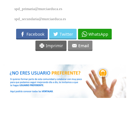
spd_primaria@murciaeduca.es
spd_secundaria@murciaeduca.es
Facebook
Twitter
WhatsApp
Imprimir
Email