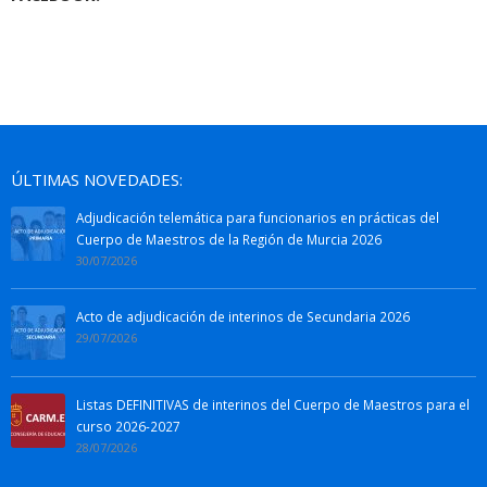
ÚLTIMAS NOVEDADES:
Adjudicación telemática para funcionarios en prácticas del
Cuerpo de Maestros de la Región de Murcia 2026
30/07/2026
Acto de adjudicación de interinos de Secundaria 2026
29/07/2026
Listas DEFINITIVAS de interinos del Cuerpo de Maestros para el
curso 2026-2027
28/07/2026