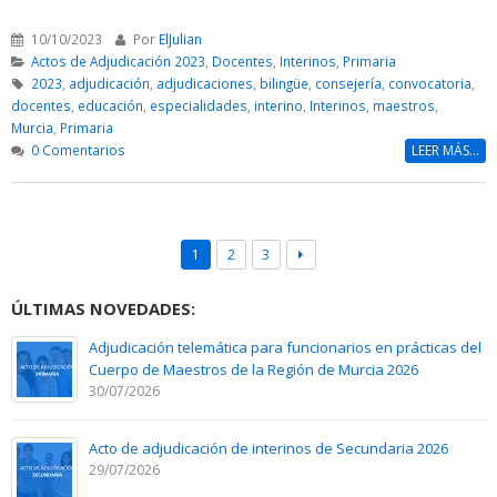
10/10/2023
Por
ElJulian
Actos de Adjudicación 2023
,
Docentes
,
Interinos
,
Primaria
2023
,
adjudicación
,
adjudicaciones
,
bilingüe
,
consejería
,
convocatoria
,
docentes
,
educación
,
especialidades
,
interino
,
Interinos
,
maestros
,
Murcia
,
Primaria
0 Comentarios
LEER MÁS...
1
2
3
ÚLTIMAS NOVEDADES:
Adjudicación telemática para funcionarios en prácticas del
Cuerpo de Maestros de la Región de Murcia 2026
30/07/2026
Acto de adjudicación de interinos de Secundaria 2026
29/07/2026