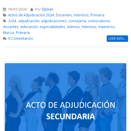
09/01/2024
Por
ElJulian
Actos de Adjudicación 2024
,
Docentes
,
Interinos
,
Primaria
2024
,
adjudicación
,
adjudicaciones
,
consejería
,
convocatoria
,
docentes
,
educación
,
especialidades
,
interino
,
Interinos
,
maestros
,
Murcia
,
Primaria
0 Comentarios
LEER MÁS...