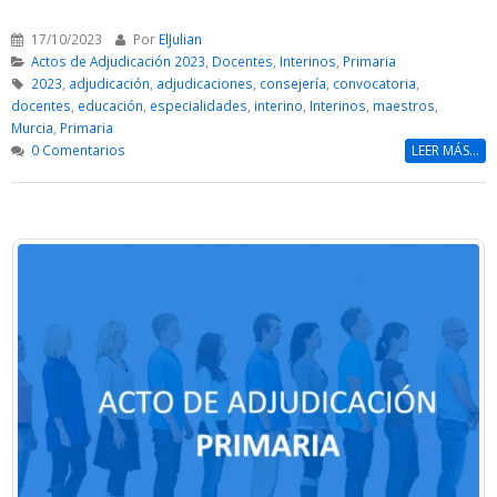
17/10/2023
Por
ElJulian
Actos de Adjudicación 2023
,
Docentes
,
Interinos
,
Primaria
2023
,
adjudicación
,
adjudicaciones
,
consejería
,
convocatoria
,
docentes
,
educación
,
especialidades
,
interino
,
Interinos
,
maestros
,
Murcia
,
Primaria
0 Comentarios
LEER MÁS...