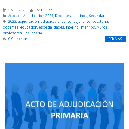
17/10/2023
Por
ElJulian
Actos de Adjudicación 2023
,
Docentes
,
Interinos
,
Secundaria
2023
,
adjudicación
,
adjudicaciones
,
consejería
,
convocatoria
,
docentes
,
educación
,
especialidades
,
interino
,
Interinos
,
Murcia
,
profesores
,
Secundaria
0 Comentarios
LEER MÁS...