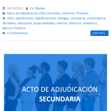
24/10/2023
Por
ElJulian
Actos de Adjudicación 2023
,
Docentes
,
Interinos
,
Primaria
2023
,
adjudicación
,
adjudicaciones
,
bilingüe
,
consejería
,
convocatoria
,
docentes
,
educación
,
especialidades
,
interino
,
Interinos
,
maestros
,
Murcia
,
Primaria
0 Comentarios
LEER MÁS...