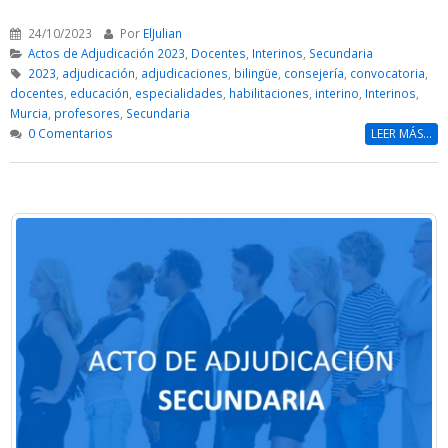
24/10/2023
Por
ElJulian
Actos de Adjudicación 2023
,
Docentes
,
Interinos
,
Secundaria
2023
,
adjudicación
,
adjudicaciones
,
bilingüe
,
consejería
,
convocatoria
,
docentes
,
educación
,
especialidades
,
habilitaciones
,
interino
,
Interinos
,
Murcia
,
profesores
,
Secundaria
0 Comentarios
LEER MÁS...