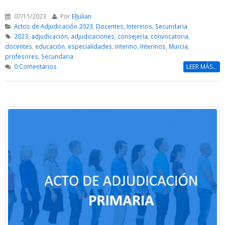
07/11/2023
Por
ElJulian
Actos de Adjudicación 2023
,
Docentes
,
Interinos
,
Secundaria
2023
,
adjudicación
,
adjudicaciones
,
consejería
,
convocatoria
,
docentes
,
educación
,
especialidades
,
interino
,
Interinos
,
Murcia
,
profesores
,
Secundaria
0 Comentarios
LEER MÁS...