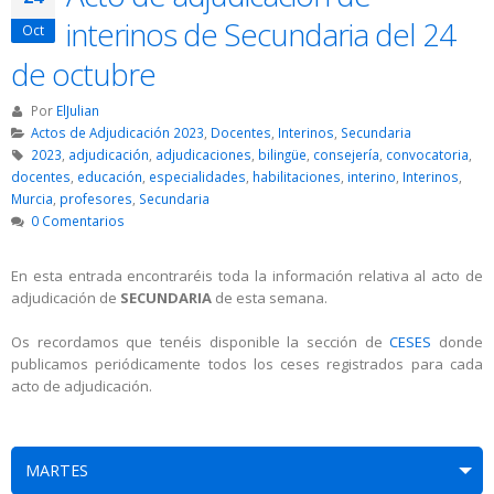
interinos de Secundaria del 24
Oct
de octubre
Por
ElJulian
Actos de Adjudicación 2023
,
Docentes
,
Interinos
,
Secundaria
2023
,
adjudicación
,
adjudicaciones
,
bilingüe
,
consejería
,
convocatoria
,
docentes
,
educación
,
especialidades
,
habilitaciones
,
interino
,
Interinos
,
Murcia
,
profesores
,
Secundaria
0 Comentarios
En esta entrada encontraréis toda la información relativa al acto de
adjudicación de
SECUNDARIA
de esta semana.
Os recordamos que tenéis disponible la sección de
CESES
donde
publicamos periódicamente todos los ceses registrados para cada
acto de adjudicación.
MARTES