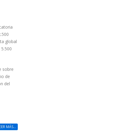
catoria
2.500
ta global
 5.500
e sobre
pio de
n del
EER MÁS...