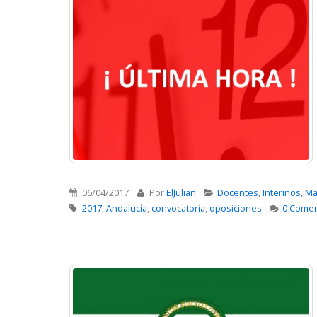
06/04/2017
Por
ElJulian
Docentes
,
Interinos
,
Ma
2017
,
Andalucía
,
convocatoria
,
oposiciones
0 Comen