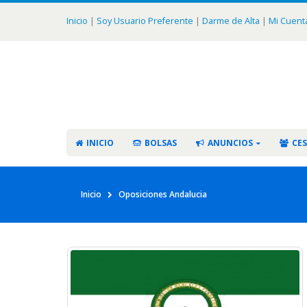
Inicio
|
Soy Usuario Preferente
|
Darme de Alta
|
Mi Cuent
INICIO
BOLSAS
ANUNCIOS
CES
Inicio
Oposiciones Andalucia