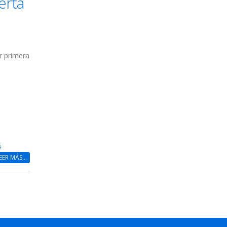
erta
r primera
s
EER MÁS...