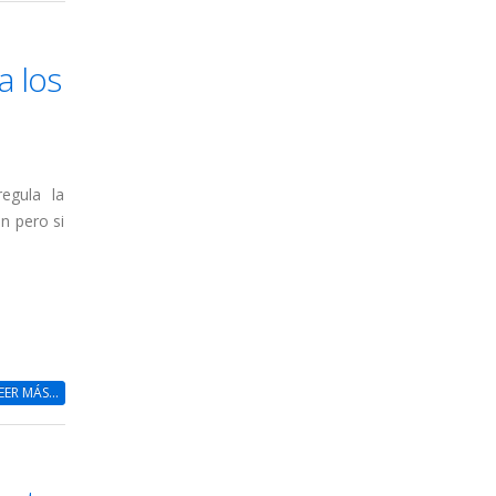
a los
egula la
n pero si
EER MÁS...