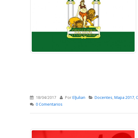
18/04/2017
Por
ElJulian
Docentes
,
Mapa 2017
,
O
0 Comentarios