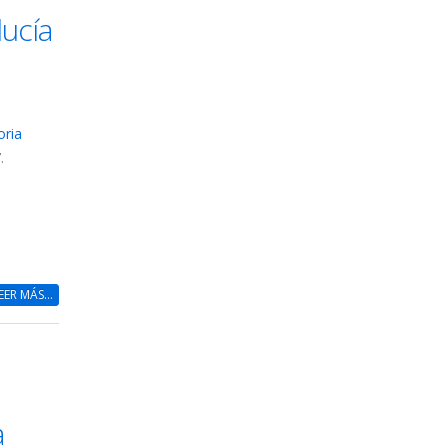
ucía
oria
.
EER MÁS...
a