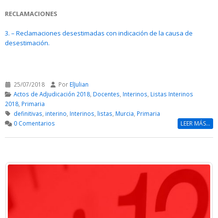
RECLAMACIONES
3. – Reclamaciones desestimadas con indicación de la causa de
desestimación.
25/07/2018
Por
ElJulian
Actos de Adjudicación 2018
,
Docentes
,
Interinos
,
Listas Interinos
2018
,
Primaria
definitivas
,
interino
,
Interinos
,
listas
,
Murcia
,
Primaria
0 Comentarios
LEER MÁS...