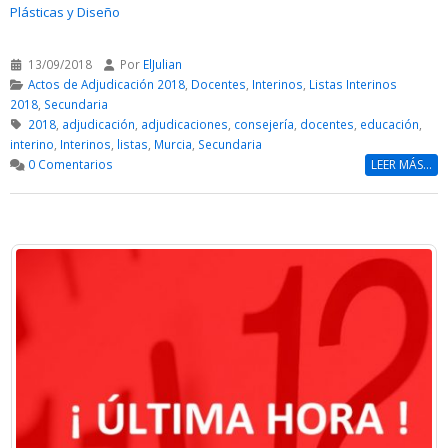
Plásticas y Diseño
13/09/2018
Por
ElJulian
Actos de Adjudicación 2018
,
Docentes
,
Interinos
,
Listas Interinos
2018
,
Secundaria
2018
,
adjudicación
,
adjudicaciones
,
consejería
,
docentes
,
educación
,
interino
,
Interinos
,
listas
,
Murcia
,
Secundaria
0 Comentarios
LEER MÁS...