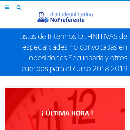
Listas de Interinos DEFINITIVAS de
especialidades no convocadas en
oposiciones Secundaria y otros
cuerpos para el curso 2018-2019