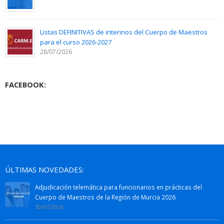
Listas DEFINITIVAS de interinos del Cuerpo de Maestros
para el curso 2026-2027
28/07/2026
FACEBOOK:
ÚLTIMAS NOVEDADES:
Adjudicación telemática para funcionarios en prácticas del
Cuerpo de Maestros de la Región de Murcia 2026
30/07/2026