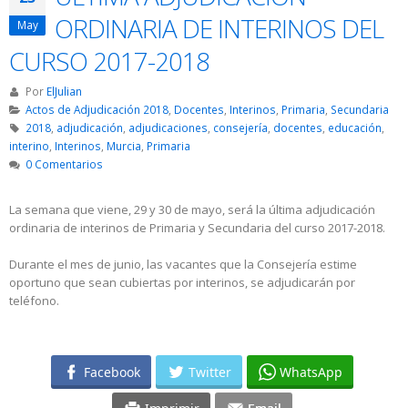
ORDINARIA DE INTERINOS DEL
May
CURSO 2017-2018
Por
ElJulian
Actos de Adjudicación 2018
,
Docentes
,
Interinos
,
Primaria
,
Secundaria
2018
,
adjudicación
,
adjudicaciones
,
consejería
,
docentes
,
educación
,
interino
,
Interinos
,
Murcia
,
Primaria
0 Comentarios
La semana que viene, 29 y 30 de mayo, será la última adjudicación
ordinaria de interinos de Primaria y Secundaria del curso 2017-2018.
Durante el mes de junio, las vacantes que la Consejería estime
oportuno que sean cubiertas por interinos, se adjudicarán por
teléfono.
Facebook
Twitter
WhatsApp