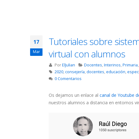
Tutoriales sobre sistem
17
virtual con alumnos
Mar
Por
ElJulian
Docentes
,
Interinos
,
Primaria
2020
,
consejería
,
docentes
,
educación
,
espec
0 Comentarios
Os dejamos un enlace al
canal de Youtube d
nuestros alumnos a distancia en entornos vir