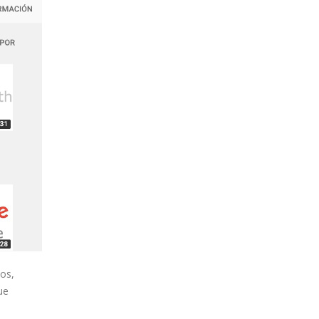
os,
ue