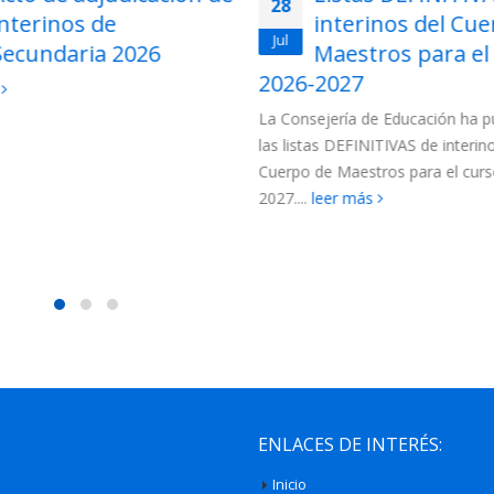
27
interinos del Cuerpo de
para funcionarios
Jul
Maestros para el curso
Cuerpo de Maest
2027
la Región de Murcia 202
jería de Educación ha publicado
Para esta adjudicación están c
s DEFINITIVAS de interinos del
los siguientes colectivos de funci
e Maestros para el curso 2026-
(más…)
leer más
eer más
ENLACES DE INTERÉS:
Inicio