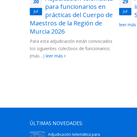
29
28
ios en
interinos de
Jul
Jul
uerpo de
Secundaria 2026
ón de
2026-
leer más
La Conse
las lista
 convocados
Cuerpo d
ncionarios:
2027....
l
ÚLTIMAS NOVEDADES:
Adjudicación telemática para