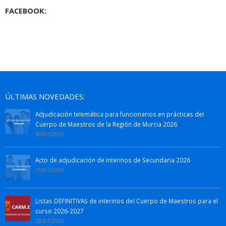
FACEBOOK:
ÚLTIMAS NOVEDADES:
Adjudicación telemática para funcionarios en prácticas del
Cuerpo de Maestros de la Región de Murcia 2026
30/07/2026
Acto de adjudicación de interinos de Secundaria 2026
29/07/2026
Listas DEFINITIVAS de interinos del Cuerpo de Maestros para el
curso 2026-2027
28/07/2026