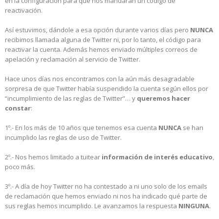
en la configuración para que nos mandaran un código de
reactivación.
Así estuvimos, dándole a esa opción durante varios días pero
NUNCA
recibimos llamada alguna de Twitter ni, por lo tanto, el código para
reactivar la cuenta. Además hemos enviado múltiples correos de
apelación y reclamación al servicio de Twitter.
Hace unos días nos encontramos con la aún más desagradable
sorpresa de que Twitter había suspendido la cuenta según ellos por
“incumplimiento de las reglas de Twitter”… y
queremos hacer
constar
:
1º.- En los más de 10 años que tenemos esa cuenta
NUNCA
se han
incumplido las reglas de uso de Twitter.
2º.- Nos hemos limitado a tuitear
información de interés educativo
,
poco más.
3º.- A día de hoy Twitter no ha contestado a ni uno solo de los emails
de reclamación que hemos enviado ni nos ha indicado qué parte de
sus reglas hemos incumplido. Le avanzamos la respuesta
NINGUNA
.