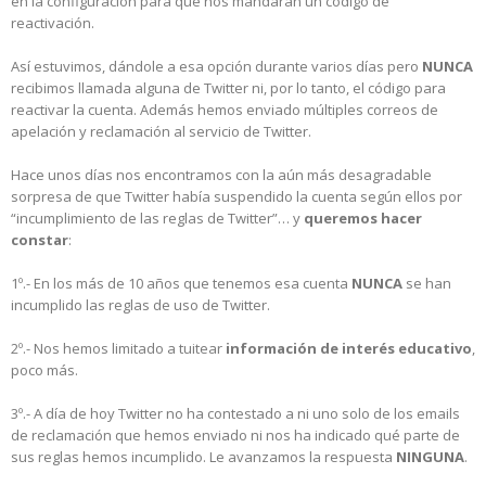
en la configuración para que nos mandaran un código de
reactivación.
Así estuvimos, dándole a esa opción durante varios días pero
NUNCA
recibimos llamada alguna de Twitter ni, por lo tanto, el código para
reactivar la cuenta. Además hemos enviado múltiples correos de
apelación y reclamación al servicio de Twitter.
Hace unos días nos encontramos con la aún más desagradable
sorpresa de que Twitter había suspendido la cuenta según ellos por
“incumplimiento de las reglas de Twitter”… y
queremos hacer
constar
:
1º.- En los más de 10 años que tenemos esa cuenta
NUNCA
se han
incumplido las reglas de uso de Twitter.
2º.- Nos hemos limitado a tuitear
información de interés educativo
,
poco más.
3º.- A día de hoy Twitter no ha contestado a ni uno solo de los emails
de reclamación que hemos enviado ni nos ha indicado qué parte de
sus reglas hemos incumplido. Le avanzamos la respuesta
NINGUNA
.