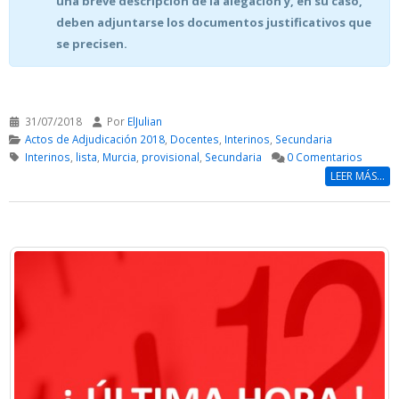
una breve descripción de la alegación y, en su caso,
deben adjuntarse los documentos justificativos que
se precisen.
31/07/2018
Por
ElJulian
Actos de Adjudicación 2018
,
Docentes
,
Interinos
,
Secundaria
Interinos
,
lista
,
Murcia
,
provisional
,
Secundaria
0 Comentarios
LEER MÁS...