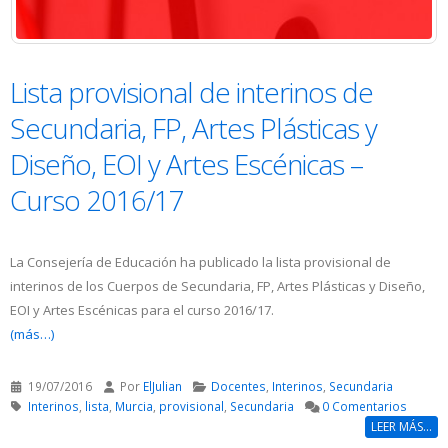
Lista provisional de interinos de
Secundaria, FP, Artes Plásticas y
Diseño, EOI y Artes Escénicas –
Curso 2016/17
La Consejería de Educación ha publicado la lista provisional de
interinos de los Cuerpos de Secundaria, FP, Artes Plásticas y Diseño,
EOI y Artes Escénicas para el curso 2016/17.
(más…)
19/07/2016
Por
ElJulian
Docentes
,
Interinos
,
Secundaria
Interinos
,
lista
,
Murcia
,
provisional
,
Secundaria
0 Comentarios
LEER MÁS...