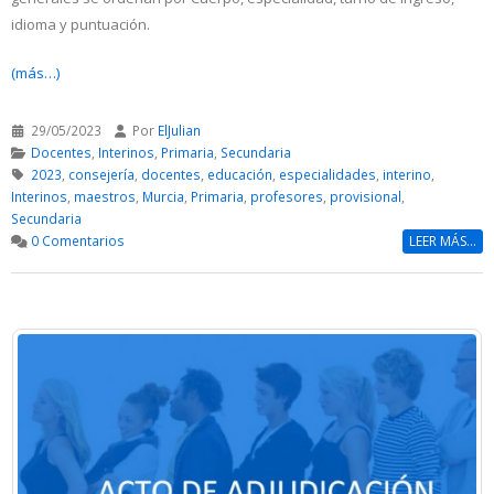
idioma y puntuación.
(más…)
29/05/2023
Por
ElJulian
Docentes
,
Interinos
,
Primaria
,
Secundaria
2023
,
consejería
,
docentes
,
educación
,
especialidades
,
interino
,
Interinos
,
maestros
,
Murcia
,
Primaria
,
profesores
,
provisional
,
Secundaria
0 Comentarios
LEER MÁS...