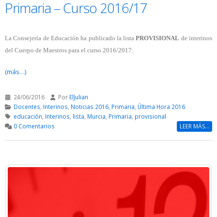
Primaria – Curso 2016/17
La Consejería de Educación ha publicado la lista
PROVISIONAL
de interinos
del Cuerpo de Maestros para el curso 2016/2017:
(más…)
24/06/2016
Por
ElJulian
Docentes
,
Interinos
,
Noticias 2016
,
Primaria
,
Última Hora 2016
educación
,
Interinos
,
lista
,
Murcia
,
Primaria
,
provisional
0 Comentarios
LEER MÁS...