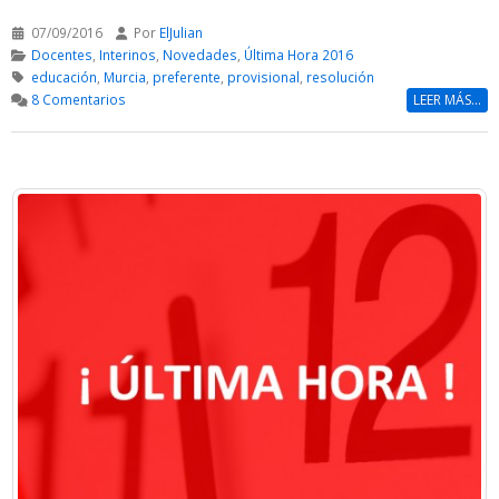
07/09/2016
Por
ElJulian
Docentes
,
Interinos
,
Novedades
,
Última Hora 2016
educación
,
Murcia
,
preferente
,
provisional
,
resolución
8 Comentarios
LEER MÁS...