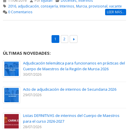
11/04/2016
Por
ElJulian
Docentes
,
Interinos
2016
,
adjudicación
,
consejería
,
Interinos
,
Murcia
,
provisional
,
vacante
0 Comentarios
LEER MÁS...
1
2
ÚLTIMAS NOVEDADES:
Adjudicación telemática para funcionarios en prácticas del
Cuerpo de Maestros de la Región de Murcia 2026
30/07/2026
Acto de adjudicación de interinos de Secundaria 2026
29/07/2026
Listas DEFINITIVAS de interinos del Cuerpo de Maestros
para el curso 2026-2027
28/07/2026