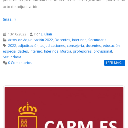
acto de adjudicación.
(más…)
13/10/2022
Por
ElJulian
Actos de Adjudicación 2022
,
Docentes
,
Interinos
,
Secundaria
2022
,
adjudicación
,
adjudicaciones
,
consejería
,
docentes
,
educación
,
especialidades
,
interino
,
Interinos
,
Murcia
,
profesores
,
provisional
,
Secundaria
0 Comentarios
LEER MÁS...