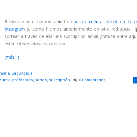
Recientemente hemos abierto
nuestra cuenta oficial en la r
Instagram
y, como hicimos anteriormente en otra red social, 
sortear a través de ella una suscripción anual gratuita entre aqu
estén interesados en participar.
(más…)
imaria
,
Secundaria
Murcia
,
profesores
,
sorteo
,
suscripción
0 Comentarios
L