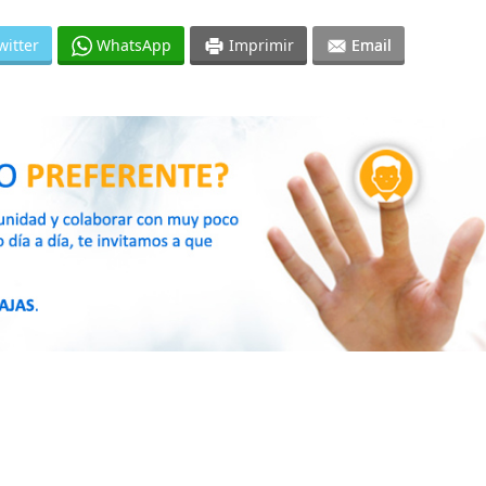
witter
WhatsApp
Imprimir
Email