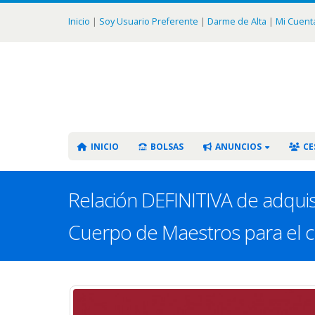
Inicio
|
Soy Usuario Preferente
|
Darme de Alta
|
Mi Cuent
INICIO
BOLSAS
ANUNCIOS
CE
Relación DEFINITIVA de adquisi
Cuerpo de Maestros para el 