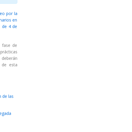
eo por la
onarios en
1 de 4 de
a fase de
prácticas
e deberán
 de esta
n de las
negada