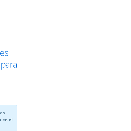
des
 para
los
 en el