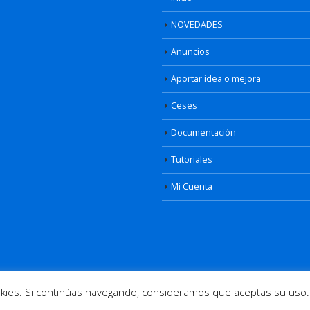
NOVEDADES
Anuncios
Aportar idea o mejora
Ceses
Documentación
Tutoriales
Mi Cuenta
osotros
|
Cookies
|
Aviso Legal
|
Privacidad
| Diseño web
www.informatic
ookies. Si continúas navegando, consideramos que aceptas su uso