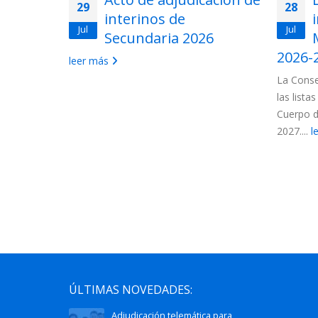
29
28
ios en
interinos de
Jul
Jul
uerpo de
Secundaria 2026
ón de
2026-
leer más
La Conse
las lista
 convocados
Cuerpo d
ncionarios:
2027....
l
ÚLTIMAS NOVEDADES:
Adjudicación telemática para