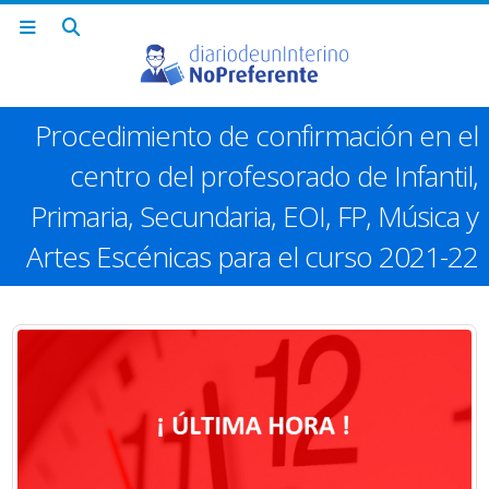
Procedimiento de confirmación en el
centro del profesorado de Infantil,
Primaria, Secundaria, EOI, FP, Música y
Artes Escénicas para el curso 2021-22