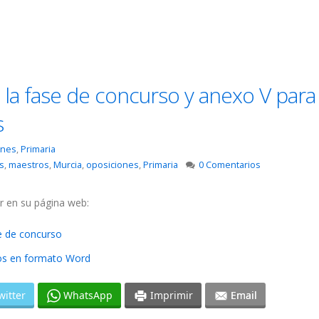
 la fase de concurso y anexo V para
s
ones
,
Primaria
s
,
maestros
,
Murcia
,
oposiciones
,
Primaria
0 Comentarios
r en su página web:
se de concurso
os en formato Word
witter
WhatsApp
Imprimir
Email