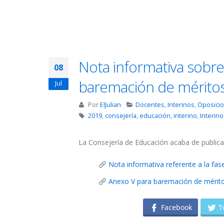
Nota informativa sobre
08
baremación de mérito
Jul
Por
ElJulian
Docentes
,
Interinos
,
Oposici
2019
,
consejería
,
educación
,
interino
,
Interino
La Consejería de Educación acaba de publica
Nota informativa referente a la fa
Anexo V para baremación de mérit
Facebook
T