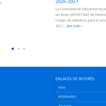
2027
la Región de Murcia 202
jería de Educación ha publicado
Para esta adjudicación están c
s DEFINITIVAS de interinos del
los siguientes colectivos de funci
e Maestros para el curso 2026-
(más…)
leer más
eer más
ENLACES DE INTERÉS:
Inicio
NOVEDADES
Anuncios