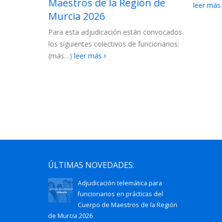
ón de
2026-
leer más
La Conse
las lista
 convocados
Cuerpo d
ncionarios:
2027....
l
ÚLTIMAS NOVEDADES:
Adjudicación telemática para
funcionarios en prácticas del
Cuerpo de Maestros de la Región
de Murcia 2026