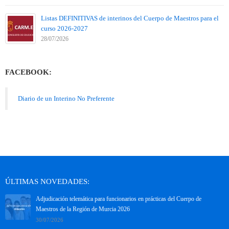
Listas DEFINITIVAS de interinos del Cuerpo de Maestros para el
curso 2026-2027
28/07/2026
FACEBOOK:
Diario de un Interino No Preferente
ÚLTIMAS NOVEDADES:
Adjudicación telemática para funcionarios en prácticas del Cuerpo de
Maestros de la Región de Murcia 2026
30/07/2026