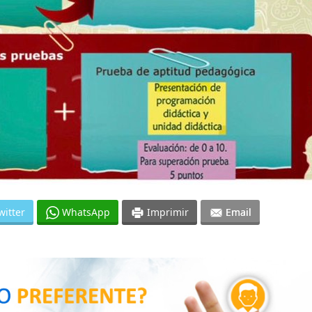
witter
WhatsApp
Imprimir
Email