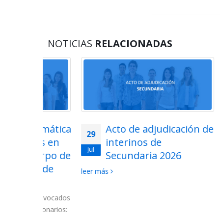
NOTICIAS
RELACIONADAS
lemática
Acto de adjudicación de
29
28
ios en
interinos de
Jul
Jul
uerpo de
Secundaria 2026
ón de
2026-
leer más
La Conse
las lista
 convocados
Cuerpo d
ncionarios:
2027....
l