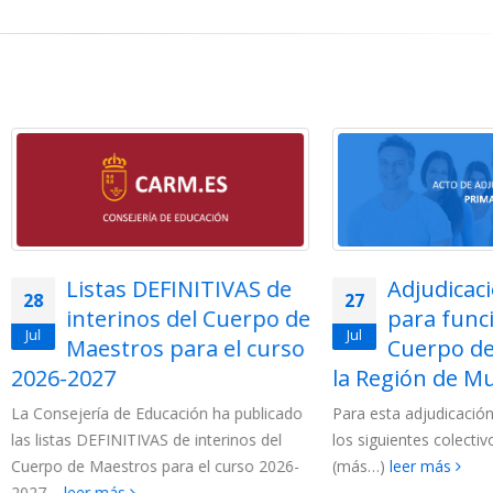
Listas DEFINITIVAS de
Adjudicación tel
27
interinos del Cuerpo de
para funcionarios
Jul
Maestros para el curso
Cuerpo de Maest
2027
la Región de Murcia 202
jería de Educación ha publicado
Para esta adjudicación están c
s DEFINITIVAS de interinos del
los siguientes colectivos de funci
e Maestros para el curso 2026-
(más…)
leer más
eer más