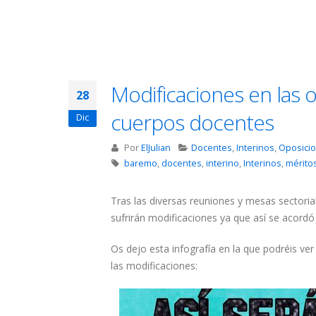
Modificaciones en las o
28
cuerpos docentes
Dic
Por
ElJulian
Docentes
,
Interinos
,
Oposici
baremo
,
docentes
,
interino
,
Interinos
,
mérito
Tras las diversas reuniones y mesas sectoria
sufrirán modificaciones ya que así se acordó
Os dejo esta infografía en la que podréis v
las modificaciones: