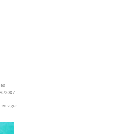
nes
76/2007.
 en vigor