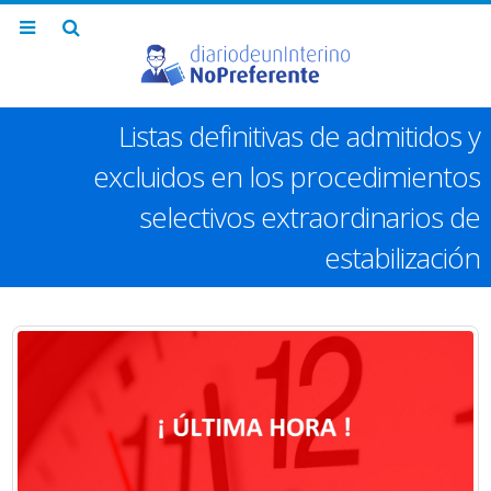
Listas definitivas de admitidos y
excluidos en los procedimientos
selectivos extraordinarios de
estabilización