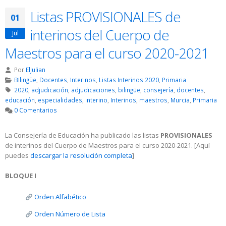
Listas PROVISIONALES de
01
interinos del Cuerpo de
Jul
Maestros para el curso 2020-2021
Por
ElJulian
BIlingüe
,
Docentes
,
Interinos
,
Listas Interinos 2020
,
Primaria
2020
,
adjudicación
,
adjudicaciones
,
bilingüe
,
consejería
,
docentes
,
educación
,
especialidades
,
interino
,
Interinos
,
maestros
,
Murcia
,
Primaria
0 Comentarios
La Consejería de Educación ha publicado las listas
PROVISIONALES
de interinos del Cuerpo de Maestros para el curso 2020-2021. [Aquí
puedes
descargar la resolución completa
]
BLOQUE I
Orden Alfabético
Orden Número de Lista