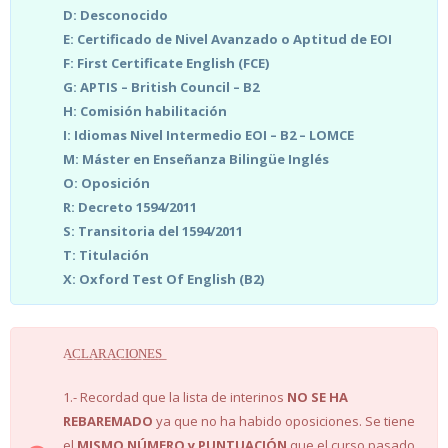
D: Desconocido
E: Certificado de Nivel Avanzado o Aptitud de EOI
F: First Certificate English (FCE)
G: APTIS – British Council – B2
H: Comisión habilitación
I: Idiomas Nivel Intermedio EOI – B2 – LOMCE
M: Máster en Enseñanza Bilingüe Inglés
O: Oposición
R: Decreto 1594/2011
S: Transitoria del 1594/2011
T: Titulación
X: Oxford Test Of English (B2)
A͟C͟L͟A͟R͟A͟C͟I͟O͟N͟E͟S͟
1.- Recordad que la lista de interinos
NO SE HA
REBAREMADO
ya que no ha habido oposiciones. Se tiene
el
MISMO NÚMERO y PUNTUACIÓN
que el curso pasado.