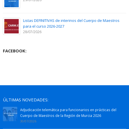
Listas DEFINITIVAS de interinos del Cuerpo de Maestros
para el curso 2026-2027
28/07/2026
FACEBOOK:
ÚLTIMAS NOVEDADES:
Adjudicación telemática para funcionarios en prácticas del
Cuerpo de Maestros de la Región de Murcia 2026
30/07/2026