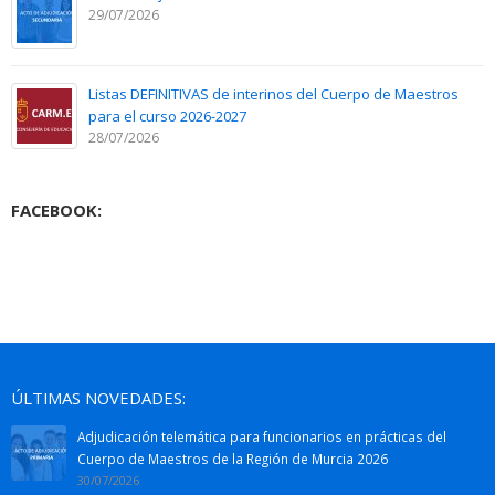
29/07/2026
Listas DEFINITIVAS de interinos del Cuerpo de Maestros
para el curso 2026-2027
28/07/2026
FACEBOOK:
ÚLTIMAS NOVEDADES:
Adjudicación telemática para funcionarios en prácticas del
Cuerpo de Maestros de la Región de Murcia 2026
30/07/2026