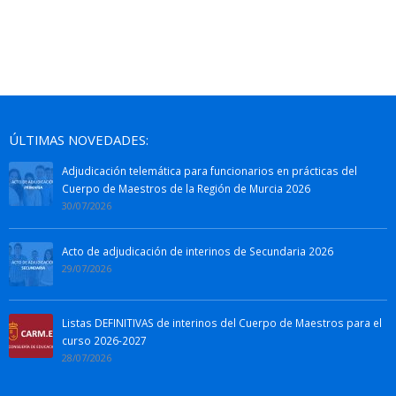
ÚLTIMAS NOVEDADES:
Adjudicación telemática para funcionarios en prácticas del
Cuerpo de Maestros de la Región de Murcia 2026
30/07/2026
Acto de adjudicación de interinos de Secundaria 2026
29/07/2026
Listas DEFINITIVAS de interinos del Cuerpo de Maestros para el
curso 2026-2027
28/07/2026