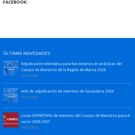
FACEBOOK:
ÚLTIMAS NOVEDADES:
Adjudicación telemática para funcionarios en prácticas del
Cuerpo de Maestros de la Región de Murcia 2026
30/07/2026
Acto de adjudicación de interinos de Secundaria 2026
29/07/2026
Listas DEFINITIVAS de interinos del Cuerpo de Maestros para el
curso 2026-2027
28/07/2026