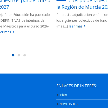
Maestros para el curso
Cuerpo de Maest
2027
la Región de Murcia 202
jería de Educación ha publicado
Para esta adjudicación están c
s DEFINITIVAS de interinos del
los siguientes colectivos de funci
e Maestros para el curso 2026-
(más…)
leer más
eer más
ENLACES DE INTERÉS:
Inicio
NOVEDADES