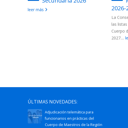
uerpo de
Secundaria 2026
ón de
2026-
leer más
La Conse
las lista
 convocados
Cuerpo d
ncionarios:
2027....
l
ÚLTIMAS NOVEDADES:
Adjudicación telemática para
funcionarios en prácticas del
Cuerpo de Maestros de la Región