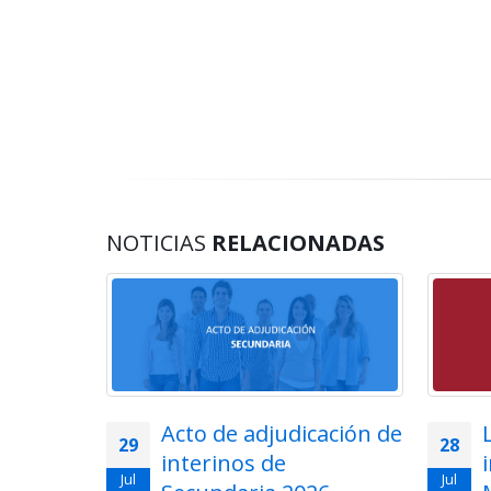
NOTICIAS
RELACIONADAS
lemática
Acto de adjudicación de
29
28
ios en
interinos de
Jul
Jul