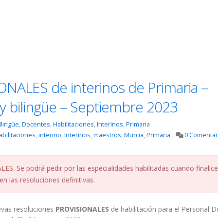
ONALES de interinos de Primaria –
y bilingüe – Septiembre 2023
Ilingüe
,
Docentes
,
Habilitaciones
,
Interinos
,
Primaria
abilitaciones
,
interino
,
Interinos
,
maestros
,
Murcia
,
Primaria
0 Comentar
S. Se podrá pedir por las especialidades habilitadas cuando finalice
n las resoluciones definitivas.
evas resoluciones
PROVISIONALES
de habilitación para el Personal 