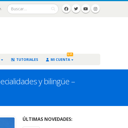
e.
U.P.
TUTORIALES
MI CUENTA
cialidades y bilingüe –
ÚLTIMAS NOVEDADES: