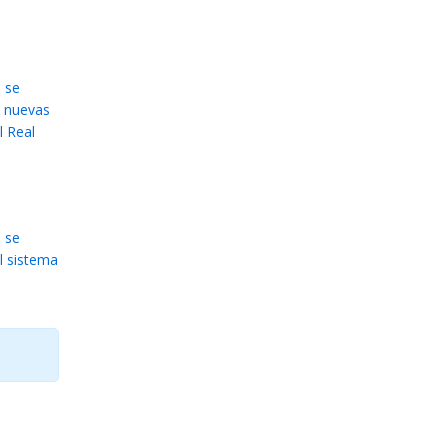
 se
e nuevas
l Real
 se
el sistema