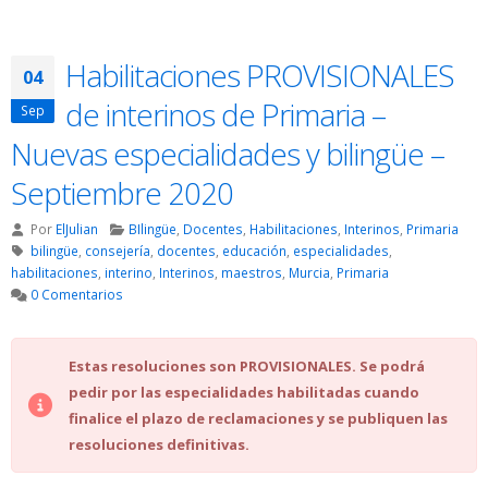
Habilitaciones PROVISIONALES
04
de interinos de Primaria –
Sep
Nuevas especialidades y bilingüe –
Septiembre 2020
Por
ElJulian
BIlingüe
,
Docentes
,
Habilitaciones
,
Interinos
,
Primaria
bilingüe
,
consejería
,
docentes
,
educación
,
especialidades
,
habilitaciones
,
interino
,
Interinos
,
maestros
,
Murcia
,
Primaria
0 Comentarios
Estas resoluciones son PROVISIONALES. Se podrá
pedir por las especialidades habilitadas cuando
finalice el plazo de reclamaciones y se publiquen las
resoluciones definitivas.