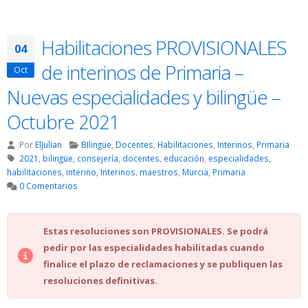
Habilitaciones PROVISIONALES
04
de interinos de Primaria –
Oct
Nuevas especialidades y bilingüe –
Octubre 2021
Por
ElJulian
BIlingüe
,
Docentes
,
Habilitaciones
,
Interinos
,
Primaria
2021
,
bilingüe
,
consejería
,
docentes
,
educación
,
especialidades
,
habilitaciones
,
interino
,
Interinos
,
maestros
,
Murcia
,
Primaria
0 Comentarios
Estas resoluciones son PROVISIONALES. Se podrá
pedir por las especialidades habilitadas cuando
finalice el plazo de reclamaciones y se publiquen las
resoluciones definitivas.