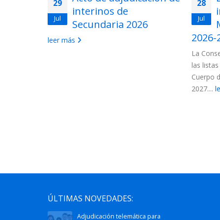
29
28
ios en
interinos de
Jul
Jul
uerpo de
Secundaria 2026
ón de
2026-
leer más
La Conse
las lista
 convocados
Cuerpo d
ncionarios:
2027....
l
ÚLTIMAS NOVEDADES:
Adjudicación telemática para