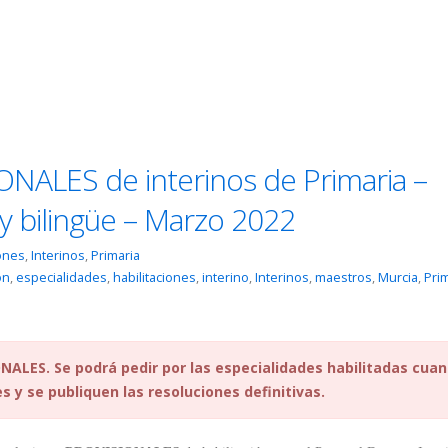
ONALES de interinos de Primaria –
y bilingüe – Marzo 2022
iones
,
Interinos
,
Primaria
ón
,
especialidades
,
habilitaciones
,
interino
,
Interinos
,
maestros
,
Murcia
,
Pri
NALES. Se podrá pedir por las especialidades habilitadas cua
s y se publiquen las resoluciones definitivas.