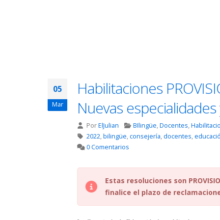
Habilitaciones PROVISI
05
Nuevas especialidades 
Mar
Por
ElJulian
BIlingüe
,
Docentes
,
Habilitac
2022
,
bilingüe
,
consejería
,
docentes
,
educaci
0 Comentarios
Estas resoluciones son PROVISIO
finalice el plazo de reclamacione