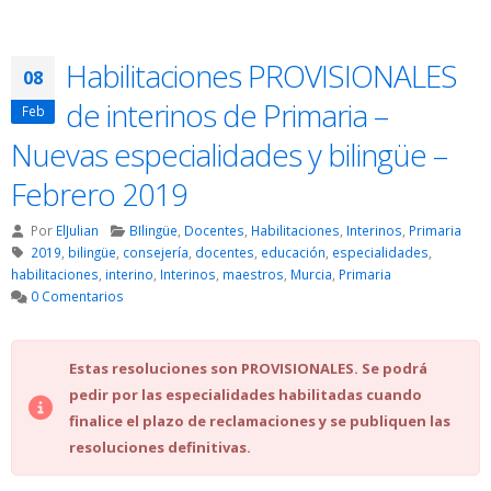
Habilitaciones PROVISIONALES
08
de interinos de Primaria –
Feb
Nuevas especialidades y bilingüe –
Febrero 2019
Por
ElJulian
BIlingüe
,
Docentes
,
Habilitaciones
,
Interinos
,
Primaria
2019
,
bilingüe
,
consejería
,
docentes
,
educación
,
especialidades
,
habilitaciones
,
interino
,
Interinos
,
maestros
,
Murcia
,
Primaria
0 Comentarios
Estas resoluciones son PROVISIONALES. Se podrá
pedir por las especialidades habilitadas cuando
finalice el plazo de reclamaciones y se publiquen las
resoluciones definitivas.