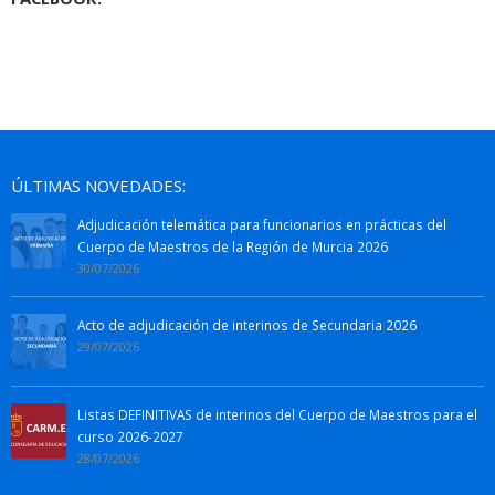
ÚLTIMAS NOVEDADES:
Adjudicación telemática para funcionarios en prácticas del
Cuerpo de Maestros de la Región de Murcia 2026
30/07/2026
Acto de adjudicación de interinos de Secundaria 2026
29/07/2026
Listas DEFINITIVAS de interinos del Cuerpo de Maestros para el
curso 2026-2027
28/07/2026