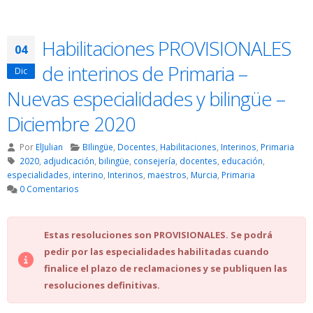
Habilitaciones PROVISIONALES
04
de interinos de Primaria –
Dic
Nuevas especialidades y bilingüe –
Diciembre 2020
Por
ElJulian
BIlingüe
,
Docentes
,
Habilitaciones
,
Interinos
,
Primaria
2020
,
adjudicación
,
bilingüe
,
consejería
,
docentes
,
educación
,
especialidades
,
interino
,
Interinos
,
maestros
,
Murcia
,
Primaria
0 Comentarios
Estas resoluciones son PROVISIONALES. Se podrá
pedir por las especialidades habilitadas cuando
finalice el plazo de reclamaciones y se publiquen las
resoluciones definitivas.