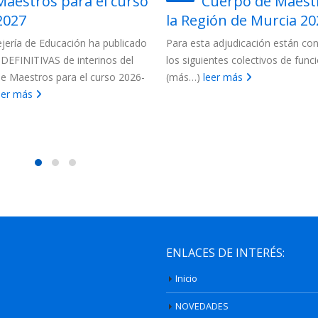
Maestros para el curso
Cuerpo de Maest
2027
la Región de Murcia 202
jería de Educación ha publicado
Para esta adjudicación están c
s DEFINITIVAS de interinos del
los siguientes colectivos de funci
e Maestros para el curso 2026-
(más…)
leer más
eer más
ENLACES DE INTERÉS:
Inicio
NOVEDADES