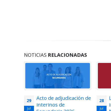
NOTICIAS
RELACIONADAS
lemática
Acto de adjudicación de
29
28
ios en
interinos de
Jul
Jul