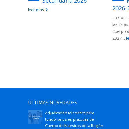
uerpo de
Secundaria 2026
ón de
2026-
leer más
La Conse
las lista
 convocados
Cuerpo d
ncionarios:
2027....
l
ÚLTIMAS NOVEDADES:
Adjudicación telemática para
funcionarios en prácticas del
Cuerpo de Maestros de la Región