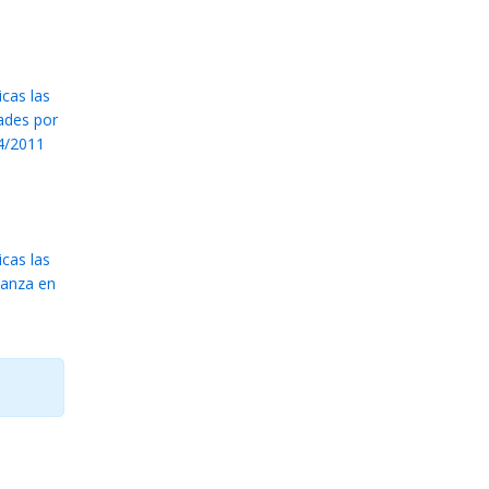
icas las
dades por
94/2011
icas las
ñanza en