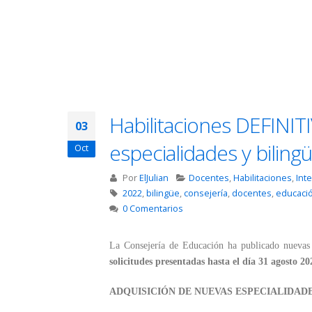
Habilitaciones DEFINIT
03
especialidades y bilin
Oct
Por
ElJulian
Docentes
,
Habilitaciones
,
Int
2022
,
bilingüe
,
consejería
,
docentes
,
educaci
0 Comentarios
La Consejería de Educación ha publicado nuevas
solicitudes presentadas hasta el día 31 agosto 20
ADQUISICIÓN DE NUEVAS ESPECIALIDAD