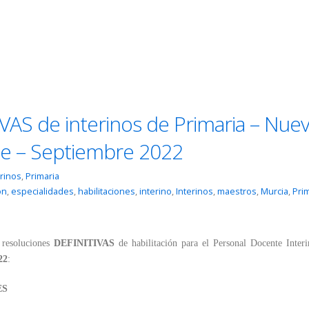
IVAS de interinos de Primaria – Nue
güe – Septiembre 2022
erinos
,
Primaria
ón
,
especialidades
,
habilitaciones
,
interino
,
Interinos
,
maestros
,
Murcia
,
Pri
 resoluciones
DEFINITIVAS
de habilitación para el Personal Docente Interi
22
:
ES