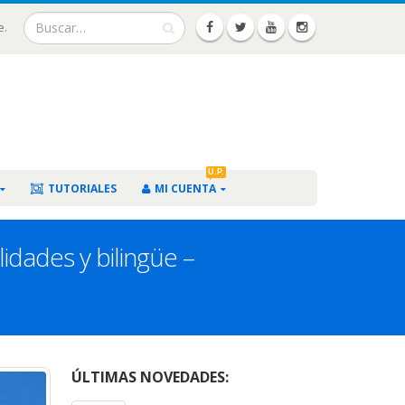
e.
U.P.
TUTORIALES
MI CUENTA
idades y bilingüe –
ÚLTIMAS NOVEDADES: