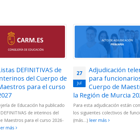
Listas DEFINITIVAS de
Adjudicación tel
27
interinos del Cuerpo de
para funcionarios
Jul
Maestros para el curso
Cuerpo de Maest
2027
la Región de Murcia 202
jería de Educación ha publicado
Para esta adjudicación están c
s DEFINITIVAS de interinos del
los siguientes colectivos de funci
e Maestros para el curso 2026-
(más…)
leer más
eer más