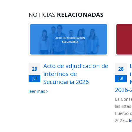
NOTICIAS
RELACIONADAS
lemática
Acto de adjudicación de
29
28
ios en
interinos de
Jul
Jul
uerpo de
Secundaria 2026
ón de
2026-
leer más
La Conse
las lista
 convocados
Cuerpo d
ncionarios:
2027....
l