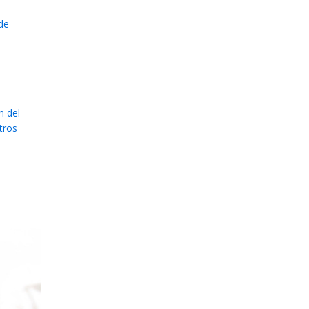
 de
n del
tros