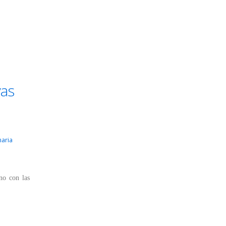
vas
maria
no con las