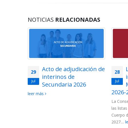
NOTICIAS
RELACIONADAS
lemática
Acto de adjudicación de
29
28
ios en
interinos de
Jul
Jul
uerpo de
Secundaria 2026
ón de
2026-
leer más
La Conse
las lista
 convocados
Cuerpo d
ncionarios:
2027....
l