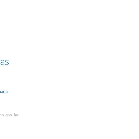
vas
maria
no con las