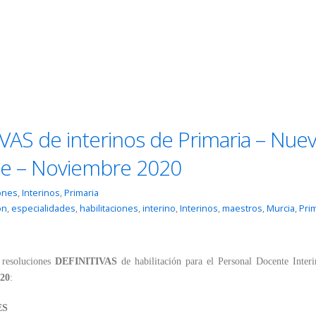
IVAS de interinos de Primaria – Nue
güe – Noviembre 2020
iones
,
Interinos
,
Primaria
ón
,
especialidades
,
habilitaciones
,
interino
,
Interinos
,
maestros
,
Murcia
,
Pri
 resoluciones
DEFINITIVAS
de habilitación para el Personal Docente Interi
020
:
ES