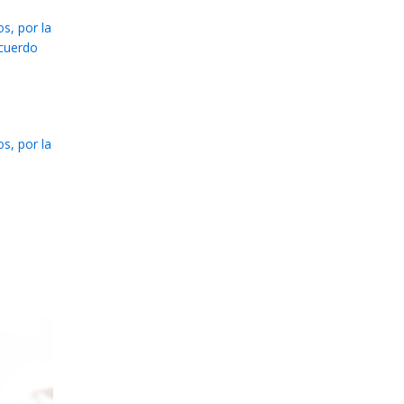
s, por la
acuerdo
s, por la