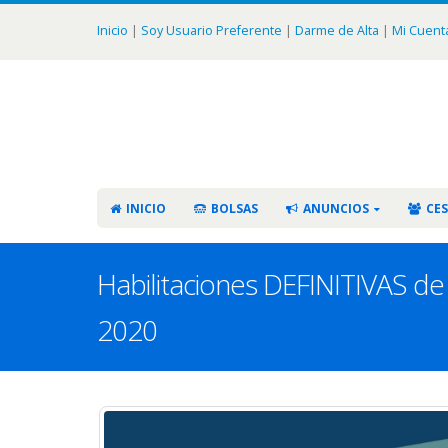
Inicio
|
Soy Usuario Preferente
|
Darme de Alta
|
Mi Cuent
INICIO
BOLSAS
ANUNCIOS
CES
Habilitaciones DEFINITIVAS de
2020