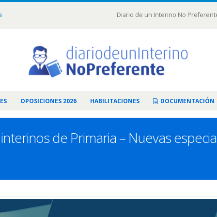
a
Diario de un Interino No Preferent
ES
OPOSICIONES 2026
HABILITACIONES
DOCUMENTACIÓN
 interinos de Primaria – Nuevas especia