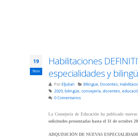
Habilitaciones DEFINIT
19
especialidades y bilin
Nov
Por
ElJulian
BIlingüe
,
Docentes
,
Habilitac
2020
,
bilingüe
,
consejería
,
docentes
,
educaci
0 Comentarios
La Consejería de Educación ha publicado nuevas
solicitudes presentadas hasta el 31 de octubre 2
ADQUISICIÓN DE NUEVAS ESPECIALIDAD