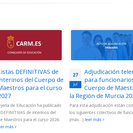
Listas DEFINITIVAS de
Adjudicación tel
27
interinos del Cuerpo de
para funcionarios
Jul
Maestros para el curso
Cuerpo de Maest
2027
la Región de Murcia 202
jería de Educación ha publicado
Para esta adjudicación están c
s DEFINITIVAS de interinos del
los siguientes colectivos de funci
e Maestros para el curso 2026-
(más…)
leer más
eer más