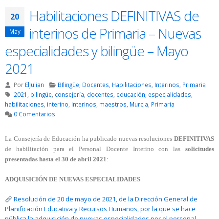
Habilitaciones DEFINITIVAS de
20
interinos de Primaria – Nuevas
May
especialidades y bilingüe – Mayo
2021
Por
ElJulian
BIlingüe
,
Docentes
,
Habilitaciones
,
Interinos
,
Primaria
2021
,
bilingüe
,
consejería
,
docentes
,
educación
,
especialidades
,
habilitaciones
,
interino
,
Interinos
,
maestros
,
Murcia
,
Primaria
0 Comentarios
La Consejería de Educación ha publicado nuevas resoluciones
DEFINITIVAS
de habilitación para el Personal Docente Interino con las
solicitudes
presentadas hasta el 30 de abril 2021
:
ADQUISICIÓN DE NUEVAS ESPECIALIDADES
Resolución de 20 de mayo de 2021, de la Dirección General de
Planificación Educativa y Recursos Humanos, por la que se hace
pública la adquisición de nuevas especialidades por el personal