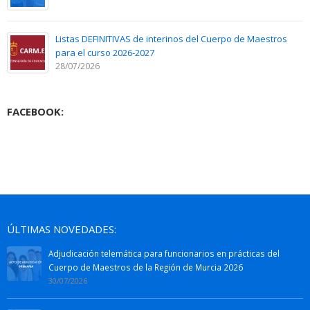
Listas DEFINITIVAS de interinos del Cuerpo de Maestros
para el curso 2026-2027
28/07/2026
FACEBOOK:
ÚLTIMAS NOVEDADES:
Adjudicación telemática para funcionarios en prácticas del
Cuerpo de Maestros de la Región de Murcia 2026
30/07/2026