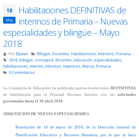
Habilitaciones DEFINITIVAS de
18
interinos de Primaria – Nuevas
May
especialidades y bilingüe – Mayo
2018
Por
ElJulian
BIlingüe
,
Docentes
,
Habilitaciones
,
Interinos
,
Primaria
2018
,
bilingüe
,
consejería
,
docentes
,
educación
,
especialidades
,
habilitaciones
,
interino
,
Interinos
,
maestros
,
Murcia
,
Primaria
0 Comentarios
La Consejería de Educación ha publicado nuevas resoluciones
DEFINITIVAS
de habilitación para el Personal Docente Interino con las
solicitudes
presentadas hasta el 30 abril 2018
:
ADQUISICIÓN DE NUEVAS ESPECIALIDADES
Resolución de 18 de mayo de 2018, de la Dirección General de
Planificación Educativa y Recursos Humanos, por la que se hace