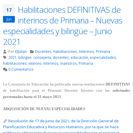
Habilitaciones DEFINITIVAS de
17
interinos de Primaria – Nuevas
Jun
especialidades y bilingüe – Junio
2021
Por
ElJulian
Docentes
,
Habilitaciones
,
Interinos
,
Primaria
2021
,
bilingüe
,
consejería
,
docentes
,
educación
,
especialidades
,
habilitaciones
,
interino
,
Interinos
,
maestros
,
Primaria
0 Comentarios
La Consejería de Educación ha publicado nuevas resoluciones
DEFINITIVAS
de habilitación para el Personal Docente Interino con las
solicitudes
presentadas hasta el 31 mayo 2021
:
ADQUISICIÓN DE NUEVAS ESPECIALIDADES
Resolución de 17 de junio de 2021, de la Dirección General de
Planificación Educativa y Recursos Humanos, por la que se hace
pública la adquisición de nuevas especialidades por el personal