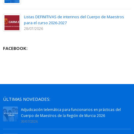
Listas DEFINITIVAS de interinos del Cuerpo de Maestros
para el curso 2026-2027
28/07/2026
FACEBOOK:
ÚLTIMAS NOVEDADES:
Adjudicación telemática para funcionarios en prácticas del
Cuerpo de Maestros de la Región de Murcia 2026
30/07/2026