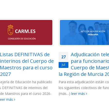
Listas DEFINITIVAS de
Adjudicación tel
27
interinos del Cuerpo de
para funcionarios
Jul
Maestros para el curso
Cuerpo de Maest
2027
la Región de Murcia 202
jería de Educación ha publicado
Para esta adjudicación están c
s DEFINITIVAS de interinos del
los siguientes colectivos de funci
e Maestros para el curso 2026-
(más…)
leer más
eer más