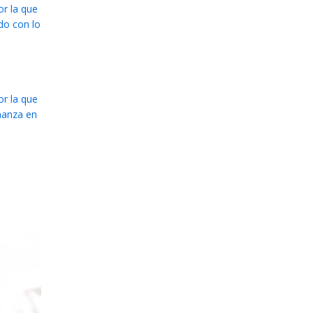
or la que
do con lo
or la que
eñanza en