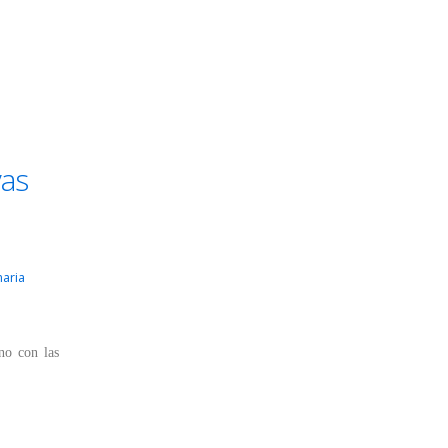
vas
maria
no con las