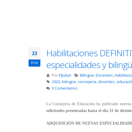
Habilitaciones DEFINIT
23
especialidades y bilin
Ene
Por
ElJulian
BIlingüe
,
Docentes
,
Habilitac
2020
,
bilingüe
,
consejería
,
docentes
,
educaci
0 Comentarios
La Consejería de Educación ha publicado nuevas
solicitudes presentadas hasta el día 31 de dicie
ADQUISICIÓN DE NUEVAS ESPECIALIDAD