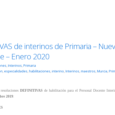
IVAS de interinos de Primaria – Nue
güe – Enero 2020
iones
,
Interinos
,
Primaria
ón
,
especialidades
,
habilitaciones
,
interino
,
Interinos
,
maestros
,
Murcia
,
Pri
 resoluciones
DEFINITIVAS
de habilitación para el Personal Docente Interi
mbre 2019
:
ES