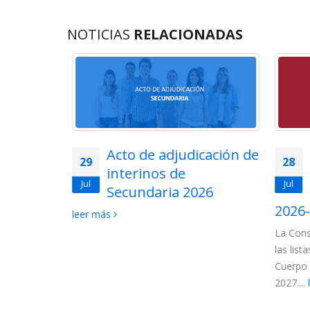
NOTICIAS
RELACIONADAS
lemática
Acto de adjudicación de
29
28
ios en
interinos de
Jul
Jul
uerpo de
Secundaria 2026
ón de
2026-
leer más
La Conse
las lista
 convocados
Cuerpo d
ncionarios:
2027....
l