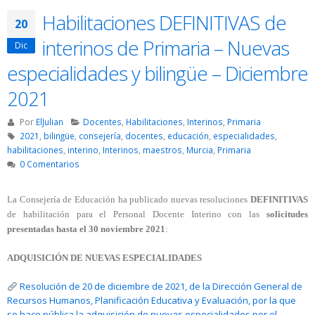
Habilitaciones DEFINITIVAS de
20
interinos de Primaria – Nuevas
Dic
especialidades y bilingüe – Diciembre
2021
Por
ElJulian
Docentes
,
Habilitaciones
,
Interinos
,
Primaria
2021
,
bilingüe
,
consejería
,
docentes
,
educación
,
especialidades
,
habilitaciones
,
interino
,
Interinos
,
maestros
,
Murcia
,
Primaria
0 Comentarios
La Consejería de Educación ha publicado nuevas resoluciones
DEFINITIVAS
de habilitación para el Personal Docente Interino con las
solicitudes
presentadas hasta el 30 noviembre 2021
:
ADQUISICIÓN DE NUEVAS ESPECIALIDADES
Resolución de 20 de diciembre de 2021, de la Dirección General de
Recursos Humanos, Planificación Educativa y Evaluación, por la que
se hace pública la adquisición de nuevas especialidades por el