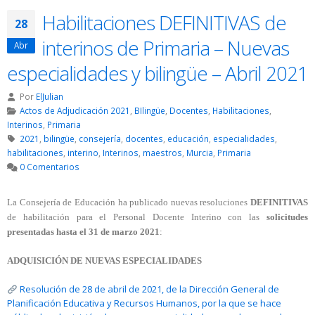
Habilitaciones DEFINITIVAS de
28
interinos de Primaria – Nuevas
Abr
especialidades y bilingüe – Abril 2021
Por
ElJulian
Actos de Adjudicación 2021
,
BIlingüe
,
Docentes
,
Habilitaciones
,
Interinos
,
Primaria
2021
,
bilingüe
,
consejería
,
docentes
,
educación
,
especialidades
,
habilitaciones
,
interino
,
Interinos
,
maestros
,
Murcia
,
Primaria
0 Comentarios
La Consejería de Educación ha publicado nuevas resoluciones
DEFINITIVAS
de habilitación para el Personal Docente Interino con las
solicitudes
presentadas hasta el 31 de marzo 2021
:
ADQUISICIÓN DE NUEVAS ESPECIALIDADES
Resolución de 28 de abril de 2021, de la Dirección General de
Planificación Educativa y Recursos Humanos, por la que se hace