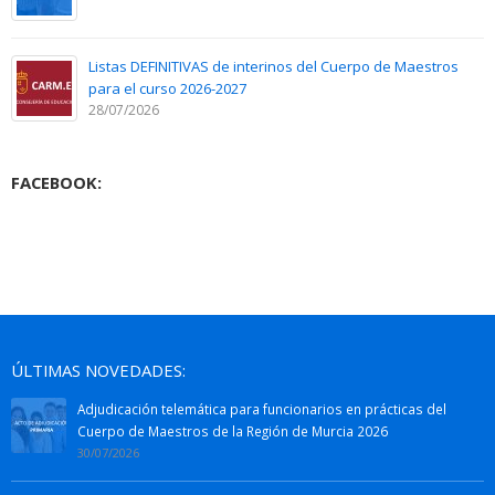
Listas DEFINITIVAS de interinos del Cuerpo de Maestros
para el curso 2026-2027
28/07/2026
FACEBOOK:
ÚLTIMAS NOVEDADES:
Adjudicación telemática para funcionarios en prácticas del
Cuerpo de Maestros de la Región de Murcia 2026
30/07/2026