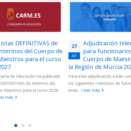
Listas DEFINITIVAS de
Adjudicación tel
27
interinos del Cuerpo de
para funcionarios
Jul
Maestros para el curso
Cuerpo de Maest
2027
la Región de Murcia 202
jería de Educación ha publicado
Para esta adjudicación están c
s DEFINITIVAS de interinos del
los siguientes colectivos de funci
e Maestros para el curso 2026-
(más…)
leer más
eer más