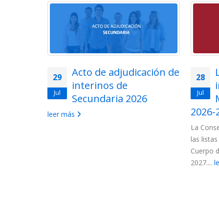
lemática
Acto de adjudicación de
29
28
ios en
interinos de
Jul
Jul
uerpo de
Secundaria 2026
ón de
2026-
leer más
La Conse
las lista
 convocados
Cuerpo d
ncionarios:
2027....
l