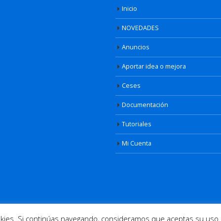
Inicio
NOVEDADES
Anuncios
Aportar idea o mejora
Ceses
Documentación
Tutoriales
Mi Cuenta
osotros
|
Cookies
|
Aviso Legal
|
Privacidad
| Diseño web
www.informatic
ookies. Si continúas navegando, consideramos que aceptas su uso