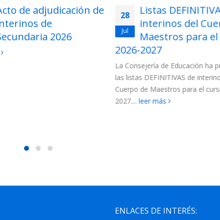
Listas DEFINITIVAS de
Adjudicación tel
27
interinos del Cuerpo de
para funcionarios
Jul
Maestros para el curso
Cuerpo de Maest
2027
la Región de Murcia 202
jería de Educación ha publicado
Para esta adjudicación están c
s DEFINITIVAS de interinos del
los siguientes colectivos de funci
e Maestros para el curso 2026-
(más…)
leer más
eer más
ENLACES DE INTERÉS: