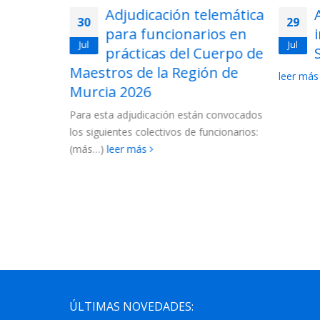
lemática
Acto de adjudicación de
29
28
ios en
interinos de
Jul
Jul
uerpo de
Secundaria 2026
ón de
2026-
leer más
La Conse
las lista
 convocados
Cuerpo d
ncionarios:
2027....
l
ÚLTIMAS NOVEDADES: