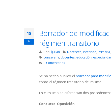
Borrador de modificaci
18
régimen transitorio
Dic
Por
ElJulian
Docentes
,
Interinos
,
Primaria
consejería
,
docentes
,
educación
,
especialida
0 Comentarios
Se ha hecho público el
borrador para modifi
como el régimen transitorio del mismo.
En el mismo se diferencian dos procedimiento
Concurso-Oposición