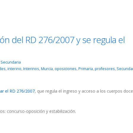
ón del RD 276/2007 y se regula el
,
Secundaria
des
,
interino
,
Interinos
,
Murcia
,
oposiciones
,
Primaria
,
profesores
,
Secundar
car el RD 276/2007
, que regula el ingreso y acceso a los cuerpos doce
s: concurso-oposición y estabilización.