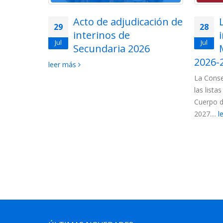
lemática
Acto de adjudicación de
29
28
ios en
interinos de
Jul
Jul
uerpo de
Secundaria 2026
ón de
2026-
leer más
La Conse
las lista
 convocados
Cuerpo d
ncionarios:
2027....
l