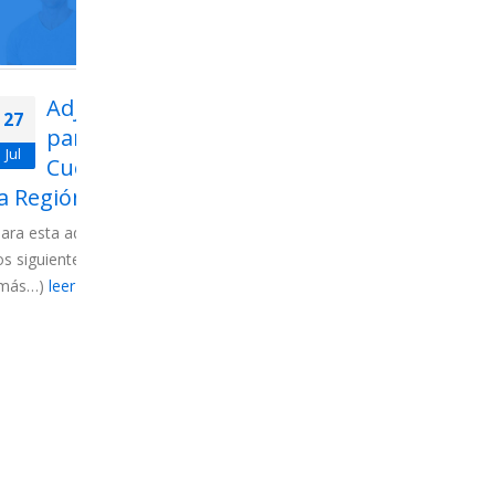
emática
Listas definitivas de
Ad
22
20
 del
interinos de
pa
Jul
Jul
ros de
Secundaria, FP, Artes
Cu
6 – II
Plásticas y Diseño, EOI y
la Regi
Artes Escénicas – Curso
onvocados
Para esta a
2026/27
onarios:
los siguient
(más…)
lee
La Consejería de Educación ha publicado
la listas definitivas de interinos de los
Cuerpos de Secundaria, FP, Artes
Plásticas...
leer más