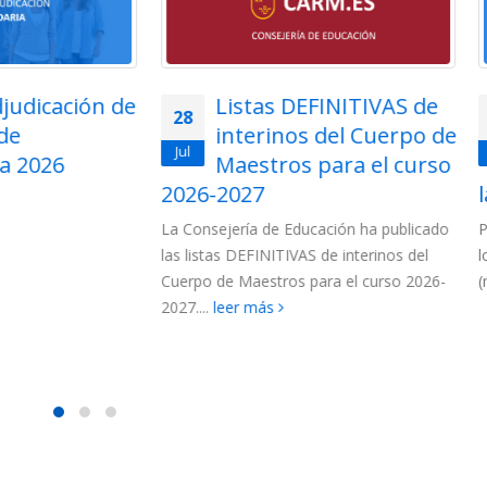
Listas DEFINITIVAS de
Adjudicación tel
27
interinos del Cuerpo de
para funcionarios
Jul
Maestros para el curso
Cuerpo de Maest
2027
la Región de Murcia 202
jería de Educación ha publicado
Para esta adjudicación están c
s DEFINITIVAS de interinos del
los siguientes colectivos de funci
e Maestros para el curso 2026-
(más…)
leer más
eer más