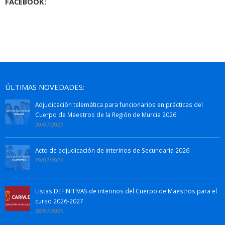
FACEBOOK:
ÚLTIMAS NOVEDADES:
Adjudicación telemática para funcionarios en prácticas del
Cuerpo de Maestros de la Región de Murcia 2026
30/07/2026
Acto de adjudicación de interinos de Secundaria 2026
29/07/2026
Listas DEFINITIVAS de interinos del Cuerpo de Maestros para el
curso 2026-2027
28/07/2026