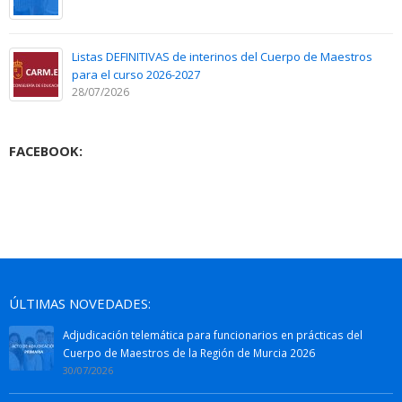
Listas DEFINITIVAS de interinos del Cuerpo de Maestros
para el curso 2026-2027
28/07/2026
FACEBOOK:
ÚLTIMAS NOVEDADES:
Adjudicación telemática para funcionarios en prácticas del
Cuerpo de Maestros de la Región de Murcia 2026
30/07/2026